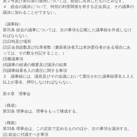
第２号及び第51条の適用については、総会に出席したものとみなす。
４ 総会の議決について、特別の利害関係を有する正会員は、その議事の
議決に加わることができない。
（議事録）
第31条 総会の議事については、次の事項を記載した議事録を作成しなけ
ればならない。
(1)日時及び場所
(2)正会員総数及び出席者数（書面表決者又は表決委任者がある場合にあ
っては、その数を付記すること。）
(3)審議事項
(4)議事の経過の概要及び議決の結果
(5)議事録署名人の選任に関する事項
２ 議事録には、議長及びその会議において選任された議事録署名人２人
以上が署名、押印しなければならない。
第６章 理事会
（構成）
第32条 理事会は、理事をもって構成する。
（権能）
第33条 理事会は、この定款で定めるもののほか、次の事項を議決する。
(1) 総会に付議すべき事項