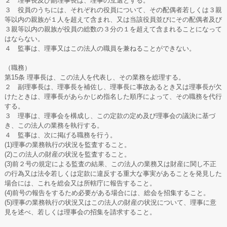
２ 理事長及び副理事長は、理事の互選とする。
３ 役員のうちには、それぞれの役員について、その配偶者若しくは３親
等以内の親族が１人を超えて含まれ、又は当該役員並びにその配偶者及び
３親等以内の親族が役員の総数の３分の１を超えて含まれることになって
はならない。
４ 監事は、理事又はこの法人の職員を兼ねることができない。
（職務）
第15条 理事長は、この法人を代表し、その業務を総理する。
２ 副理事長は、理事長を補佐し、理事長に事故あるとき又は理事長が欠
けたときは、理事長があらかじめ指名した順序によって、その職務を代行
する。
３ 理事は、理事会を構成し、この定款の定め及び理事会の議決に基づ
き、この法人の業務を執行する。
４ 監事は、次に掲げる職務を行う。
(1)理事の業務執行の状況を監査すること。
(2)この法人の財産の状況を監査すること。
(3)前２号の規定による監査の結果、この法人の業務又は財産に関し不正
の行為又は法令若しくは定款に違反する重大な事実があることを発見した
場合には、これを総会又は所轄庁に報告すること。
(4)前号の報告をするため必要がある場合には、総会を招集すること。
(5)理事の業務執行の状況又はこの法人の財産の状況について、理事に意
見を述べ、若しくは理事会の招集を請求すること。