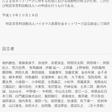
による当ネットワークに対する社会における信頼性の向上のため、このた
び特定非営利活動法人への申請を行うものである。
平成１５年１０月１８日
特定非営利活動法人バイオマス産業社会ネットワーク設立総会にて採択
設立者
相内勝也、青柳美保子、赤池学、赤星栄志、阿部宗太郎、阿部将一、阿部
紀人、荒川忠男、 有馬義雄、伊藤 紘一、上田隆、上野裕昭、内田義明、
榮田剛、岡田久典、奥田徳路、 加藤豊作、加藤宏康、金谷年展、金子卓
也、鏑木孝昭、河島義郎、北浦伸幸、金仁周、 久下善生、窪田高明、高
鷹生男、小坂順一、小寺昭彦、古西義正、小松学、斉藤真実、 有限会社
三陽設計、瀬川信也、大東宏、滝沢賢治、竹林征雄、土井二郎、殿河内
誠、泊みゆき、 中野雄一、中村顕、中山元太郎、浪江一公、有限会社日
本三唱、白門建設株式会社、服部隆行、 原後雄太、萬羽健、平川良信、
福田基治、福代孝良、堀田一弘、前田雅之、松浦晃、松下康一、 松村幸
彦、山口達也、吉田大介、吉田隆、渡辺孝征、渡辺弘之 （五十音順）