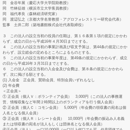
同 金谷年展（慶応大学大学院助教授）
同 竹林征雄（横浜市立大学客員教授）
同 福代孝良（森林経済研究家）
同 渡辺弘之（京都大学名誉教授・アグロフォレストリー研究会代表）
監事 土井二郎（築地書館株式会社代表取締役）
３ この法人の設立当初の役員の任期は、第１６条第１項の規定にかかわ
らず、成立の日から平成16年４月30日までとする。
４ この法人の設立当初の事業計画及び収支予算は、第44条の規定にかか
わらず、設立総会の定めるところによるものとする。
５ この法人の設立当初の事業年度は、第49条の規定にかかわらず、成立
の日から平成16年３月31日までとする。
６ この法人の設立当初の入会金及び会費は、第８条の規定にかかわら
ず、次に掲げる額とする。
(1) 入会金 正会員、賛助会員、特別会員いずれもなし
(2) 年会費
＜正会員＞
① 正会員（個人Ｖ：ボランティア会員） 3,000円（この法人の事務運
営、情報収集など年間２時間以上のボランティアを行う個人会員）
② 正会員（個人Ｃ：コモン会員） 5,000円（年会費の領収書の宛名は個
人名となる個人会員）
③ 正会員（個人Ｒ：レシート会員） 10,000円（年会費の振込み人名義
または領収書の宛名が法人もしくは団体名となる個人会員）
④正会員（法人） 一口10,000円（一口以上何口でも可。任意団体でも