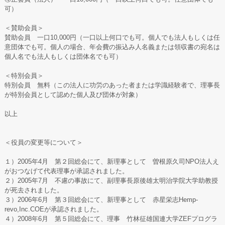
可）
＜賛助会員＞
賛助会員 一口10,000円（一口以上何口でも可。個人でも法人もしくは任
意団体でも可。個人の場合、年会費の振込み人名義または領収書の宛名は
個人名でも法人もしくは団体名でも可）
＜特別会員＞
特別会員 無料（この法人に功労のあった者または学識経験者で、理事長
が特別会員として認めた個人及び団体が対象）
以上
＜役員の変更等について＞
１）2005年4月 第２回総会にて、新理事として 曽根原久司NPO法人え
がおつなげて代表理事が承認されました。
２）2005年7月 不慮の事故にて、副理事長原後雄太明治学院大学助教授
が死去されました。
３）2006年6月 第３回総会にて、新理事として 赤星栄志Hemp-
revo,Inc.COEが承認されました。
４）2008年6月 第５回総会にて、理事 竹林征雄国連大学ZEFプログラ