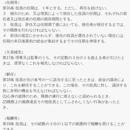
（任期等）
第16条 役員の任期は、１年とする。ただし、再任を妨げない。
２ 補欠のため、又は増員によって就任した役員の任期は、それぞれの前
任者又は現任者の任期の残存期間とする。
３ 役員は、辞任又は任期満了後においても、後任者が就任するまでは、
その職務を行わなければならない。
４ 前項の規定にかかわらず、後任の役員が選任されていない場合には、
任期の末日後最初の総会が集結するまでその任期を伸張する。
（欠員補充）
第17条 理事又は監事のうち、その定数の３分の１を超える者が欠けたと
きは、遅滞なくこれを補充しなければならない。
（解任）
第18条 役員が次の各号の一に該当するに至ったときは、総会の議決によ
り、これを解任することができる。この場合、その役員に対し、議決する
前に弁明の機会を与えなければならない。
(1)心身の故障のため、職務の遂行に堪えないと認められるとき。
(2)職務上の義務違反その他役員としてふさわしくない行為があったと
き。
（報酬等）
第19条 役員は、その総数の３分の１以下の範囲内で報酬を受けることが
できる。