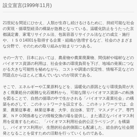
設立宣言(1999年11月)
21世紀を間近にひかえ、人類が生存し続けるけるために、持続可能な社会
の実現・循環型経済の構築が急務となっている。温暖化防止をうたった京
都議定書、家電リサイクル法、包装容器リサイクル法などの成立・施行
や、ＩＳＯ14001を取得する企業・組織が急増するなど、社会のさまざま
な分野で、そのための取り組みが始まりつつある。
その一方で、日本においては、農産物や農業廃棄物、間伐材や端材などの
バイオマス資源の利用は、社会全体の環境負荷を下げ、地域の発展につな
がる大きな可能性を秘めながら、コストや調達の安定性、情報不足などの
問題点からほとんど進んでいないのが現状である。
そこで、エネルギーや工業原料などを、温暖化の原因となり環境負荷が大
きく廃棄処分の困難な化石燃料から、可能な限りバイオマス資源への転換
を図ることで、自然の循環の中で生かされる「バイオマス産業社会」の構
築をめざして、このネットワークを設立する。このネットワークでは、企
業、農業従事者、林業従事者、大学、自治体、官庁、マスメディア、専門
家、ＮＰＯ関係者などの情報交換の場を提供し、また適正なバイオマス利
用を促進するために、「バイオマス利用社会的公正ラベリング」を構築
し、バイオマス利用が、生態的社会的側面にも配慮した、総合的な社会開
発となることを促すための活動を行っていくものである。