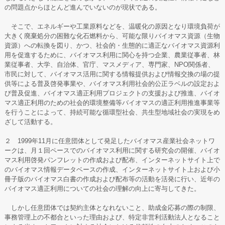
の問題点からほとんど進んでいないのが現状である。
そこで、エネルギーや工業原料などを、温暖化の原因となり環境負荷が
大きく廃棄処分の困難な化石燃料から、可能な限りバイオマス資源（生物
資源）への転換を図り、かつ、社会的・生態的に適正なバイオマス資源利
用を促進するために、バイオマス利用に関心を持つ企業、農業従事者、林
業従事者、大学、自治体、官庁、マスメディア、専門家、NPO関係者、
市民に対して、バイオマス活用に関する情報提供および情報交換の場の提
供等による普及啓発事業や、バイオマス利用社会的公正ラベルの設定およ
び普及促進、バイオマス適正利用プロジェクトの支援および推進、バイオ
マス適正利用のための社会的環境整備等バイオマスの適正利用推進事業等
を行うことによって、持続可能な循環型社会、共生型地域社会の実現をめ
ざして活動する。
２ 1999年11月に任意団体として発足したバイオマス産業社会ネットワ
ークは、月１回ペースでのバイオマス利用に関する研究会の開催、バイオ
マス利用啓発パンフレットの作成および配布、インターネットサイト上で
のバイオマス情報データベースの作成、インターネットサイト上および小
冊子版のバイオマス白書の作成および配布等の活動を活発に行い、近年の
バイオマス適正利用についての社会の理解の向上に寄与してきた。
しかし任意団体では契約主体となれないこと、助成金応募の際の制限、
事務管理上の不都合といった理由および、特定非営利活動法人となること