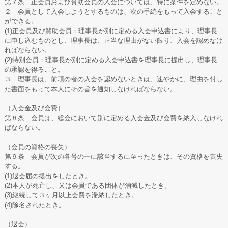
第７条 正会員および賛助会員の入会については、特に条件を定めない。
２ 会員として入会しようとするものは、次の手続をもって入会すること
ができる。
(1)正会員及び賛助会員：理事長が別に定める入会申込書により、理事長
に申し込むものとし、理事長は、正当な理由がない限り、入会を認めなけ
ればならない。
(2)特別会員：理事長が別に定める入会申込書を理事長に提出し、理事長
の承認を得ること。
３ 理事長は、前項の者の入会を認めないときは、速やかに、理由を付し
た書面をもって本人にその旨を通知しなければならない。
（入会金及び会費）
第８条 会員は、総会において別に定める入会金及び会費を納入しなけれ
ばならない。
（会員の資格の喪失）
第９条 会員が次の各号の一に該当するに至ったときは、その資格を喪失
する。
(1)退会届の提出をしたとき。
(2)本人が死亡し、又は会員である団体が消滅したとき。
(3)継続して３ヶ月以上会費を滞納したとき。
(4)除名されたとき。
（退会）