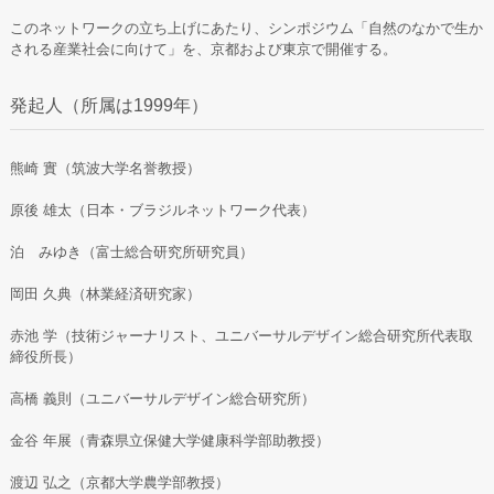
このネットワークの立ち上げにあたり、シンポジウム「自然のなかで生か
される産業社会に向けて」を、京都および東京で開催する。
発起人（所属は1999年）
熊崎 實（筑波大学名誉教授）
原後 雄太（日本・ブラジルネットワーク代表）
泊 みゆき（富士総合研究所研究員）
岡田 久典（林業経済研究家）
赤池 学（技術ジャーナリスト、ユニバーサルデザイン総合研究所代表取
締役所長）
高橋 義則（ユニバーサルデザイン総合研究所）
金谷 年展（青森県立保健大学健康科学部助教授）
渡辺 弘之（京都大学農学部教授）