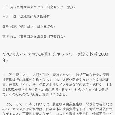
山田 勇（京都大学東南アジア研究センター教授）
土井 二郎（築地書館代表取締役）
赤星 栄志（構想日本／日本麻協会）
前澤 英士（世界自然保護基金日本委員会）
NPO法人バイオマス産業社会ネットワーク設立趣旨(2003
年)
１ 21世紀に入り、人類が生存し続けるために、持続可能な社会の実現・
循環型経済の構築が急務となっている。温暖化防止をうたった京都議定
書、家電リサイクル法、包装容器リサイクル法などの成立・施行や、ＩＳ
Ｏ14001を取得する企業・組織が急増するなど、社会のさまざまな分野
で、そのための取り組みが始まりつつある。
その一方で、日本においては、農産物や農業廃棄物、間伐材や端材など
のバイオマス資源の利用は、社会全体の環境負荷を下げ、地域の発展につ
ながる大きな可能性を秘めながら、コストや調達の安定性、情報不足など