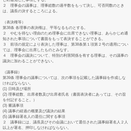
２ 理事会の議事は、理事総数の過半数をもって決し、可否同数のとき
は、議長の決するところによる。
（表決権等）
第38条 各理事の表決権は、平等なるものとする。
２ やむを得ない理由のため理事会に出席できない理事は、あらかじめ通
知された事項について書面をもって表決することができる。
３ 前項の規定により表決した理事は、第38条第１項第２号の適用につい
ては、理事会に出席したものとみなす。
４ 理事会の議決について、特別の利害関係を有する理事は、その議事の
議決に加わることができない。
（議事録）
第39条 理事会の議事については、次の事項を記載した議事録を作成しな
ければならない。
(1) 日時及び場所
(2) 理事総数、出席者数及び出席者氏名（書面表決者にあっては、その旨
を付記すること。）
(3) 審議事項
(4) 議事の経過の概要及び議決の結果
(5) 議事録署名人の選任に関する事項
２ 議事録には、議長及びその会議において選任された議事録署名人２人
以上が署名、押印しなければならない。