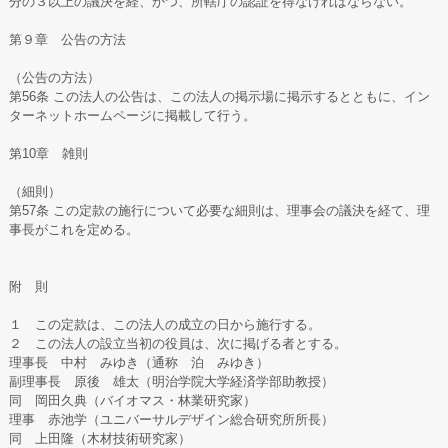
分の３以上の議決を経、かつ、所轄庁の認証を得なければならない。
第９章 公告の方法
（公告の方法）
第56条 この法人の公告は、この法人の掲示場に掲示するとともに、イン
ターネットホームページに掲載して行う。
第10章 雑則
（細則）
第57条 この定款の施行について必要な細則は、理事会の議決を経て、理
事長がこれを定める。
附 則
１ この定款は、この法人の成立の日から施行する。
２ この法人の設立当初の役員は、次に掲げる者とする。
理事長 中村 みゆき（通称 泊 みゆき）
副理事長 原後 雄太（明治学院大学経済学部助教授）
同 岡田久典（バイオマス・林業研究家）
理事 赤池学（ユニバーサルデザイン総合研究所所長）
同 上田隆（木材技術研究家）