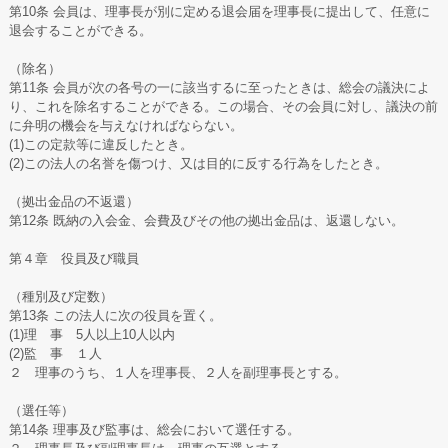
第10条 会員は、理事長が別に定める退会届を理事長に提出して、任意に
退会することができる。
（除名）
第11条 会員が次の各号の一に該当するに至ったときは、総会の議決によ
り、これを除名することができる。この場合、その会員に対し、議決の前
に弁明の機会を与えなければならない。
(1)この定款等に違反したとき。
(2)この法人の名誉を傷つけ、又は目的に反する行為をしたとき。
（拠出金品の不返還）
第12条 既納の入会金、会費及びその他の拠出金品は、返還しない。
第４章 役員及び職員
（種別及び定数）
第13条 この法人に次の役員を置く。
(1)理 事 5人以上10人以内
(2)監 事 １人
２ 理事のうち、１人を理事長、２人を副理事長とする。
（選任等）
第14条 理事及び監事は、総会において選任する。