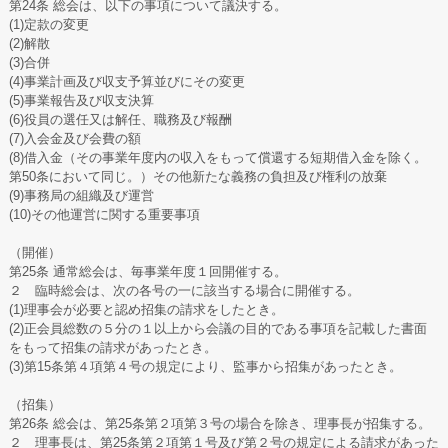
第24条 総会は、以下の事項について議決する。
(1)定款の変更
(2)解散
(3)合併
(4)事業計画及び収支予算並びにその変更
(5)事業報告及び収支決算
(6)役員の選任又は解任、職務及び報酬
(7)入会金及び会費の額
(8)借入金（その事業年度内の収入をもって償還する短期借入金を除く。
第50条において同じ。）その他新たな義務の負担及び権利の放棄
(9)事務局の組織及び運営
(10)その他運営に関する重要事項
（開催）
第25条 通常総会は、毎事業年度１回開催する。
２ 臨時総会は、次の各号の一に該当する場合に開催する。
(1)理事会が必要と認め招集の請求をしたとき。
(2)正会員総数の５分の１以上から会議の目的である事項を記載した書面
をもって招集の請求があったとき。
(3)第15条第４項第４号の規定により、監事から招集があったとき。
（招集）
第26条 総会は、第25条第２項第３号の場合を除き、理事長が招集する。
２ 理事長は、第25条第２項第１号及び第２号の規定による請求があった