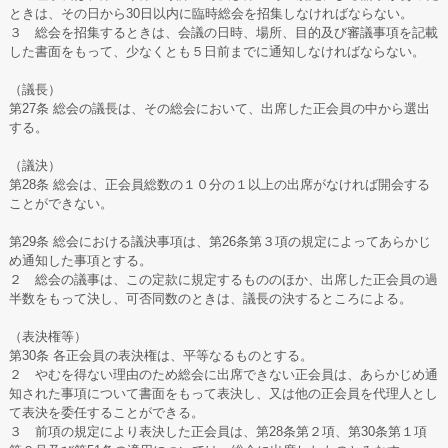
ときは、その日から30日以内に臨時総会を招集しなければならない。
３ 総会を招集するときは、会議の日時、場所、目的及び審議事項を記載
した書面をもって、少なくとも５日前までに通知しなければならない。
（議長）
第27条 総会の議長は、その総会において、出席した正会員の中から選出
する。
（議決）
第28条 総会は、正会員総数の１０分の１以上の出席がなければ開会する
ことができない。
第29条 総会における議決事項は、第26条第３項の規定によってあらかじ
め通知した事項とする。
２ 総会の議事は、この定款に規定するもののほか、出席した正会員の過
半数をもって決し、可否同数のときは、議長の決するところによる。
（表決権等）
第30条 各正会員の表決権は、平等なるものとする。
２ やむを得ない理由のため総会に出席できない正会員は、あらかじめ通
知された事項について書面をもって表決し、又は他の正会員を代理人とし
て表決を委任することができる。
３ 前項の規定により表決した正会員は、第28条第２項、第30条第１項