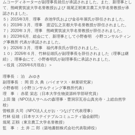
ムコーディネーターが副理事長就任が承認されました。また、新理事とし
て、熊崎實筑波大学名誉教授および 堀尾正靭東京農工大学名誉教授が承
認されました。
５）2015年3月、理事 赤池学氏および金谷年展氏が辞任されました。
６）2019年３月、理事 渡辺弘之京都大学名誉教授が辞任されました。
７）2020年３月、理事 熊崎實筑波大学名誉教授が辞任されました。
８）2023年6月、総会にて、新理事として小野春明 小野コンサルティン
グ事務所 代表が承認されました。
９）2026年３月、理事 福代孝良氏が辞任されました。
１０）2026年６月、竹林征雄氏が副理事長を辞任されました（理事は継
続）。理事会にて、小野春明氏が副理事長に承認されました。
＜役員（2026年6月現在）＞
理事長 ： 泊 みゆき
副理事長 ： 岡 田 久 典（バイオマス・林業研究家）
小野春明 （小野コンサルティング事務所代表）
理 事 ： 赤星 栄志（日本大学生物資源科学部研究員）
上田 隆（NPO法人サヘルの森理事・曹洞宗瓦谷山真光寺・上総自然学
校）
曽根原 久司（NPO法人えがお・つなげて代表理事）
竹林 征雄（日本サステイナブルコミュニティ協会顧問）
堀尾 正靱（東京農工大学名誉教授）
監 事 ： 土 井 二 郎（築地書館株式会社代表取締役）