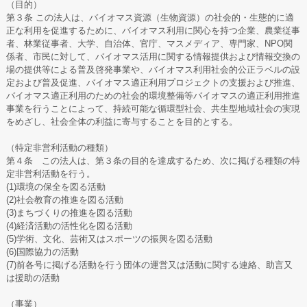
（目的）
第３条 この法人は、バイオマス資源（生物資源）の社会的・生態的に適
正な利用を促進するために、バイオマス利用に関心を持つ企業、農業従事
者、林業従事者、大学、自治体、官庁、マスメディア、専門家、NPO関
係者、市民に対して、バイオマス活用に関する情報提供および情報交換の
場の提供等による普及啓発事業や、バイオマス利用社会的公正ラベルの設
定および普及促進、バイオマス適正利用プロジェクトの支援および推進、
バイオマス適正利用のための社会的環境整備等バイオマスの適正利用推進
事業を行うことによって、持続可能な循環型社会、共生型地域社会の実現
をめざし、社会全体の利益に寄与することを目的とする。
（特定非営利活動の種類）
第４条 この法人は、第３条の目的を達成するため、次に掲げる種類の特
定非営利活動を行う。
(1)環境の保全を図る活動
(2)社会教育の推進を図る活動
(3)まちづくりの推進を図る活動
(4)経済活動の活性化を図る活動
(5)学術、文化、芸術又はスポーツの振興を図る活動
(6)国際協力の活動
(7)前各号に掲げる活動を行う団体の運営又は活動に関する連絡、助言又
は援助の活動
（事業）