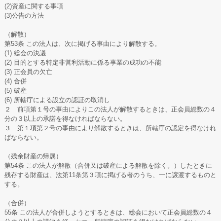
(2)資産に関する事項
(3)公告の方法
（解散）
第53条 この法人は、次に掲げる事由により解散する。
(1) 総会の決議
(2) 目的とする特定非営利活動に係る事業の成功の不能
(3) 正会員の欠亡
(4) 合併
(5) 破産
(6) 所轄庁による設立の認証の取消し
２ 前項第１号の事由によりこの法人が解散するときは、正会員総数の４
分の３以上の承諾を得なければならない。
３ 第１項第２号の事由により解散するときは、所轄庁の認定を得なけれ
ばならない。
（残余財産の帰属）
第54条 この法人が解散（合併又は破産による解散を除く。）したときに
残存する財産は、法第11条第３項に掲げる者のうち、一に譲渡するものと
する。
（合併）
55条 この法人が合併しようとするときは、総会において正会員総数の４