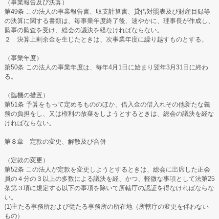
（事業報告及び決算）
第49条 この法人の事業報告書、収支計算書、貸借対照表及び財産目録等
の決算に関する書類は、毎事業年度終了後、速やかに、理事長が作成し、
監事の監査を受け、総会の議決を経なければならない。
２ 決算上剰余金を生じたときは、次事業年度に繰り越すものとする。
（事業年度）
第50条 この法人の事業年度は、毎年4月1日に始まり翌年3月31日に終わ
る。
（臨機の措置）
第51条 予算をもって定めるもののほか、借入金の借入れその他新たな義
務の負担をし、又は権利の放棄をしようとするときは、総会の議決を経な
ければならない。
第８章 定款の変更、解散及び合併
（定款の変更）
第52条 この法人が定款を変更しようとするときは、総会に出席した正会
員の４分の３以上の多数による議決を経、かつ、軽微な事項として法第25
条第３項に規定する以下の事項を除いて所轄庁の認証を得なければならな
い。
(1)主たる事務所および従たる事務所の所在地（所轄庁の変更を伴わない
もの）