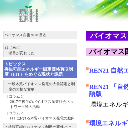
バイオマス
バイオマス白書2018 目次
はじめに
バイオマス
潮目が変わった
トピックス
再生可能エネルギー固定価格買取制
REN21 自
度（FIT）をめぐる現状と課題
1 一般木質バイオマス発電の大量認定と制
REN21 「
度の大幅な変更
語版
［コラム 1］
2017年後半のバイオマス産業社会ネッ
環境エネル
トワーク等の活動
［コラム 2］
FITにおける木質バイオマス発電の動向
環境エネルギ
2 持続可能なバイオマス利用の要件とは