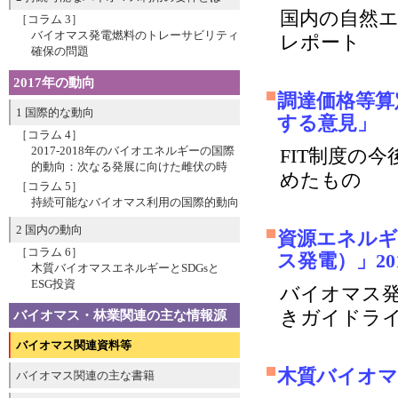
国内の自然
［コラム 3］
バイオマス発電燃料のトレーサビリティ
レポート
確保の問題
2017年の動向
調達価格等算
1 国際的な動向
する意見」
［コラム 4］
2017-2018年のバイオエネルギーの国際
FIT制度の
的動向：次なる発展に向けた雌伏の時
めたもの
［コラム 5］
持続可能なバイオマス利用の国際的動向
2 国内の動向
資源エネルギ
［コラム 6］
ス発電）」20
木質バイオマスエネルギーとSDGsと
ESG投資
バイオマス
きガイドラ
バイオマス・林業関連の主な情報源
バイオマス関連資料等
木質バイオマ
バイオマス関連の主な書籍