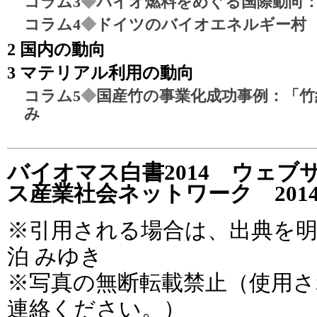
コラム3
◆
バイオ燃料をめぐる国際動向：2
コラム4
◆
ドイツのバイオエネルギー村
2 国内の動向
3 マテリアル利用の動向
コラム5
◆
国産竹の事業化成功事例：「竹
み
バイオマス白書2014 ウェブ
ス産業社会ネットワーク 201
※引用される場合は、出典を
泊 みゆき
※写真の無断転載禁止（使用
連絡ください。）