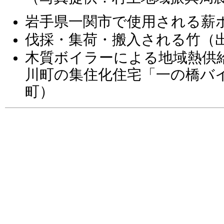
岩手県一関市で使用される薪
伐採・集荷・搬入される竹（出
木質ボイラーによる地域熱供
川町の集住化住宅「一の橋バ
町）