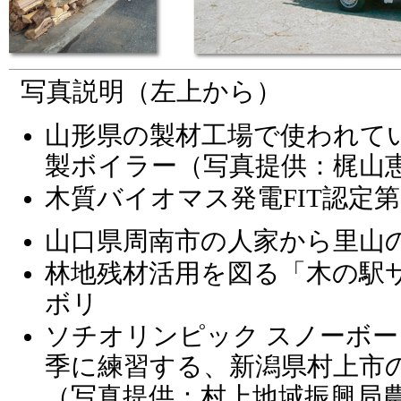
写真説明（左上から）
山形県の製材工場で使われて
製ボイラー（写真提供：梶山
木質バイオマス発電FIT認定
山口県周南市の人家から里山
林地残材活用を図る「木の駅
ボリ
ソチオリンピック スノーボ
季に練習する、新潟県村上市
（写真提供：村上地域振興局