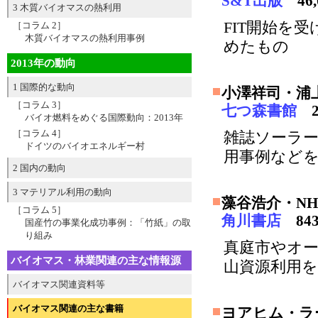
S&T出版
46,
3 木質バイオマスの熱利用
FIT開始を
［コラム 2］
木質バイオマスの熱利用事例
めたもの
2013年の動向
1 国際的な動向
小澤祥司・浦
［コラム 3］
七つ森書館
2
バイオ燃料をめぐる国際動向：2013年
［コラム 4］
雑誌ソーラ
ドイツのバイオエネルギー村
用事例など
2 国内の動向
3 マテリアル利用の動向
藻谷浩介・N
［コラム 5］
角川書店
84
国産竹の事業化成功事例：「竹紙」の取
り組み
真庭市やオ
バイオマス・林業関連の主な情報源
山資源利用
バイオマス関連資料等
バイオマス関連の主な書籍
ヨアヒム・ラ