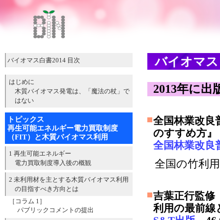
バイオマス
バイオマス白書2014 目次
はじめに
2013年に
木質バイオマス発電は、「魔法の杖」で
はない
全国林業改良
トピックス
再生可能エネルギー電力買取制度
のすすめ方』
（FIT）と木質バイオマス利用
全国林業改良
1 再生可能エネルギー
全国の竹利
電力買取制度導入後の概観
2 未利用材を主とする木質バイオマス利用
の目指すべき方向とは
吉葉正行監修
［コラム 1］
利用の最前線
パブリックコメントの提出