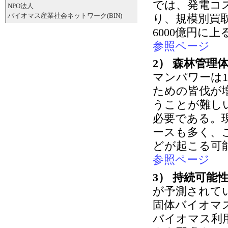
では、発電コスト
NPO法人
バイオマス産業社会ネットワーク(BIN)
り、規模別買
6000億円に上
参照ページ
2） 森林管理
マンパワーは
ための皆伐が
うことが難し
必要である。
ースも多く、
どが起こる可
参照ページ
3） 持続可能
が予測されて
固体バイオマ
バイオマス利