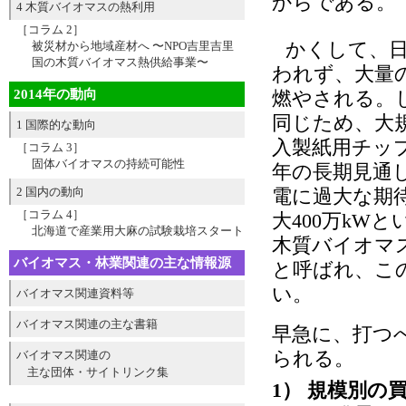
からである。
4 木質バイオマスの熱利用
［コラム 2］
かくして、
被災材から地域産材へ 〜NPO吉里吉里
国の木質バイオマス熱供給事業〜
われず、大量
2014年の動向
燃やされる。
同じため、大
1 国際的な動向
入製紙用チップ
［コラム 3］
固体バイオマスの持続可能性
年の長期見通
2 国内の動向
電に過大な期
［コラム 4］
大400万kW
北海道で産業用大麻の試験栽培スタート
木質バイオマ
バイオマス・林業関連の主な情報源
と呼ばれ、こ
い。
バイオマス関連資料等
バイオマス関連の主な書籍
早急に、打つ
られる。
バイオマス関連の
主な団体・サイトリンク集
1） 規模別の