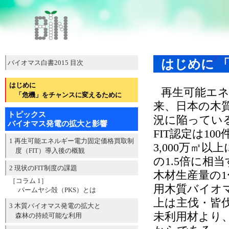
はじめに 
バイオマス白書2015 目次
はじめに
再生可能エネ
「危機」をチャンスに変えるために
来、日本の木
トピックス
況に陥ってい
バイオマス発電の拡大と影響
FIT認定は1
1 再生可能エネルギー電力固定価格買取制
3,000万㎥
度（FIT）導入後の概観
の1.5倍に相
2 現状のFIT制度の課題
木材生産量の
［コラム 1］
用木質バイオ
パームヤシ殻（PKS）とは
上は主伐・皆
3 木質バイオマス発電の拡大と
未利用材より
森林の持続可能な利用