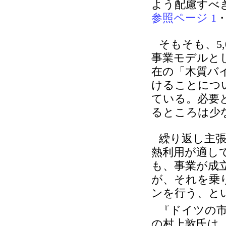
よう配慮すべ
参照ページ 1
そもそも、5
事業モデルと
在の「木質バ
けることにつ
ている。必要
るところは少
繰り返し主
熱利用が適し
も、事業が成
が、それを乗
ンを行う、と
『ドイツの
の村上敦氏は