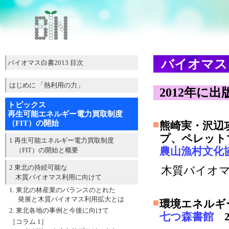
バイオマス
バイオマス白書2013 目次
はじめに 「熱利用の力」
2012年に
トピックス
再生可能エネルギー電力買取制度
（FIT）の開始
熊崎実・沢辺
プ、ペレット
1 再生可能エネルギー電力買取制度
農山漁村文化
（FIT）の開始と概要
2 東北の持続可能な
木質バイオ
木質バイオマス利用に向けて
1. 東北の林産業のバランスのとれた
発展と木質バイオマス利用拡大とは
環境エネルギー
2. 東北各地の事例と今後に向けて
七つ森書館
2
［コラム 1］