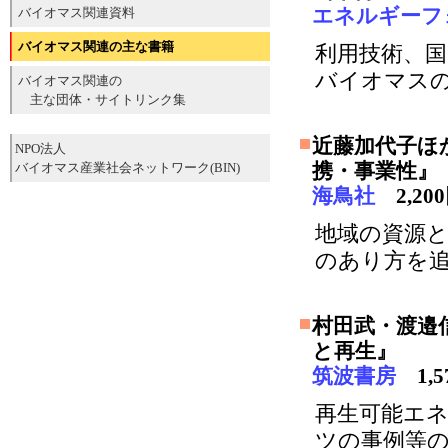
エネルギーフ
バイオマス関連資料
バイオマス関連の主な書籍
利用技術、
バイオマス
バイオマス関連の
主な団体・サイトリンク集
近藤加代子ほ
NPO法人
携・事業性』
バイオマス産業社会ネットワーク(BIN)
海鳥社
2,20
地域の資源
のあり方を
村田武・渡邉
と再生』
筑波書房
1,5
再生可能エ
ツの事例等