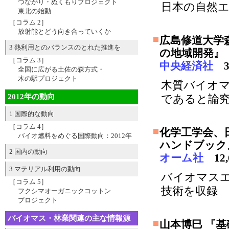
つながり・ぬくもりプロジェクト
日本の自然
東北の始動
［コラム 2］
放射能とどう向き合っていくか
広島修道大学
3 熱利用とのバランスのとれた推進を
の地域開発』
［コラム 3］
中央経済社
3,
全国に広がる土佐の森方式・
木の駅プロジェクト
木質バイオ
2012年の動向
であると論
1 国際的な動向
［コラム 4］
化学工学会、
バイオ燃料をめぐる国際動向：2012年
ハンドブック
2 国内の動向
オーム社
12,
3 マテリアル利用の動向
バイオマス
［コラム 5］
技術を収録
フクシマオーガニックコットン
プロジェクト
バイオマス・林業関連の主な情報源
山本博巳 『