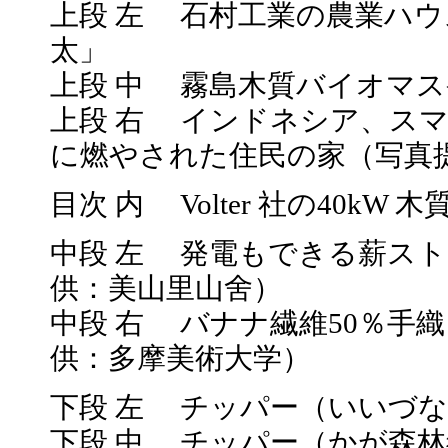
上段 左 石村工業の農業ハ
太」
上段 中 霧島木質バイオマス
上段 右 インドネシア、ス
に燃やされた住民の家（写真提供：
目次 内 Volter 社の40k
中段 左 発電もできる薪ス
供：美山里山舍）
中段 右 バナナ繊維50％手
供：多摩美術大学）
下段 左 チッパー（いいづな
下段 中 チッパー（かが森林