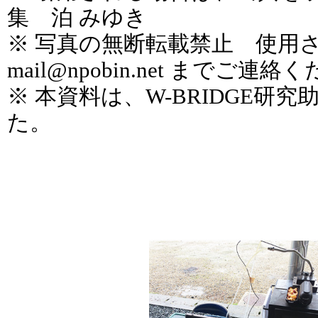
集 泊 みゆき
※ 写真の無断転載禁止 使用
mail@npobin.net
までご連絡く
※ 本資料は、W-BRIDGE研
た。