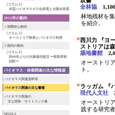
双書
［コラム 2］
全林協
1,10
木質バイオマスガス化発電と太陽光発電
林地残材を
2015年の動向
を紹介。
1 国際的な動向
［コラム 3］
オーストリア林業とバイオマス利用
西川力 『ヨ
ストリアは
2 国内の動向
築地書館
2,
［コラム 4］
約60年ぶりの大麻栽培復活 〜鳥取県智
頭町〜
オーストリ
ト。
バイオマス・林業関連の主な情報源
バイオマス関連資料等
ラッガム 『
バイオマス関連の主な書籍
現代人文社
2
バイオマス関連の
オーストリ
主な団体・サイトリンク集
践する研究
NPO法人