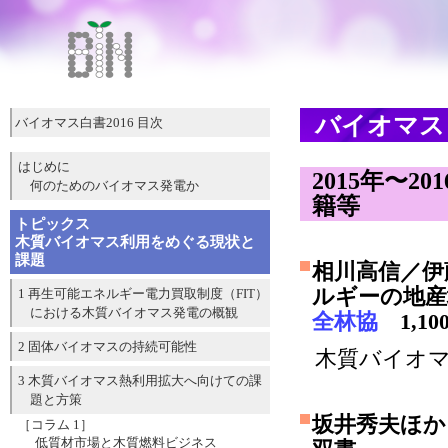
バイオマス
バイオマス白書2016 目次
はじめに
2015年〜
何のためのバイオマス発電か
籍等
トピックス
木質バイオマス利用をめぐる現状と
課題
相川高信／伊
ルギーの地産
1 再生可能エネルギー電力買取制度（FIT）
における木質バイオマス発電の概観
全林協
1,10
2 固体バイオマスの持続可能性
木質バイオ
3 木質バイオマス熱利用拡大へ向けての課
題と方策
坂井秀夫ほか
［コラム 1］
低質材市場と木質燃料ビジネス