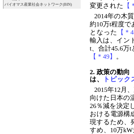
変更された
【
バイオマス産業社会ネットワーク(BIN)
2014年の
約10万t程度
となった
【＊4
輸入は、インド
t、合計45.6
【＊49】
。
2. 政策の動
は、
トピック
2015年12
向けた日本の温
26％減を決定
おける電源構成見
現するため、
すめ、10万