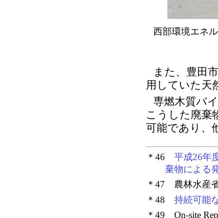
西部環境エネル
また、豊田
用していた天
専燃木質バ
こうした廃棄
可能であり、
＊46
平成26
棄物による
＊47 農林水
＊48
持続可能
＊49 On-site Re