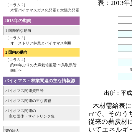
表：201
［コラム 2］
木質バイオマスガス化発電と太陽光発電
2015年の動向
1 国際的な動向
［コラム 3］
オーストリア林業とバイオマス利用
2 国内の動向
［コラム 4］
約60年ぶりの大麻栽培復活 〜鳥取県智
頭町〜
バイオマス・林業関連の主な情報源
バイオマス関連資料等
出所：平成
バイオマス関連の主な書籍
木材需給表に
バイオマス関連の
㎥で、そのう
主な団体・サイトリンク集
従来の薪炭材に
いてエネルギ
NPO法人