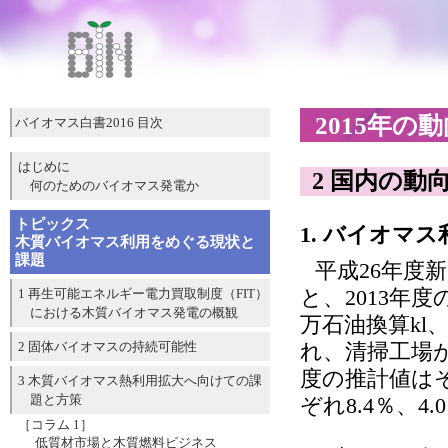
2015年の
バイオマス白書2016 目次
はじめに
2 国内の動
何のためのバイオマス発電か
トピックス
1. バイオマ
木質バイオマス利用をめぐる現状と
課題
平成26年度
と、2013年
1 再生可能エネルギー電力買取制度（FIT）
における木質バイオマス発電の概観
万石油換算kl、熱
2 固体バイオマスの持続可能性
れ、清掃工場
度の推計値はそれ
3 木質バイオマス熱利用拡大へ向けての課
題と方策
ぞれ8.4％、
［コラム 1］
低質材市場と木質燃料ビジネス