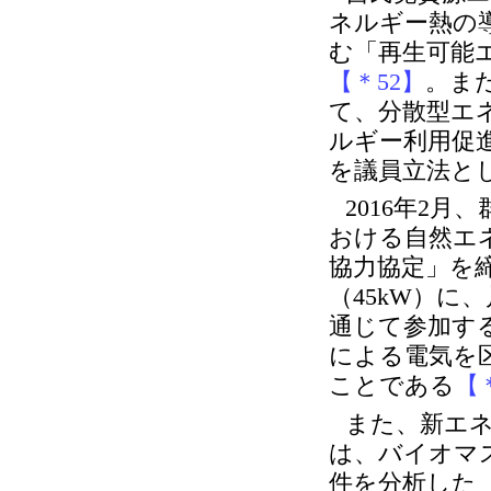
ネルギー熱の
む「再生可能
【＊52】
。ま
て、分散型エ
ルギー利用促
を議員立法と
2016年2
おける自然エ
協力協定」を
（45kW）に
通じて参加す
による電気を
ことである
【
また、新エネ
は、バイオマ
件を分析した