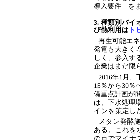
導入要件」を
3. 種類別バ
び熱利用は
ト
再生可能エ
発電も大きく
しく、参入す
企業はまだ限
2016年1月
15％から30
備重点計画が
は、下水処理
インを策定し
メタン発酵
ある。これを
の点でマイナ