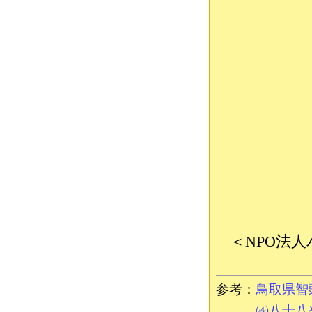
＜NPO法
参考：
鳥取県智
㈱八十八