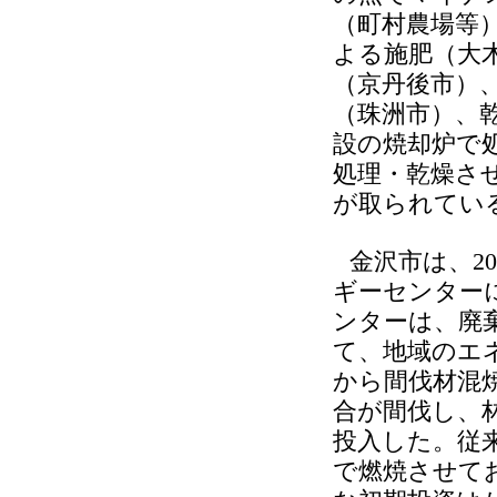
（町村農場等
よる施肥（大
（京丹後市）
（珠洲市）、
設の焼却炉で
処理・乾燥さ
が取られてい
金沢市は、2
ギーセンター
ンターは、廃
て、地域のエ
から間伐材混
合が間伐し、林
投入した。従
で燃焼させて