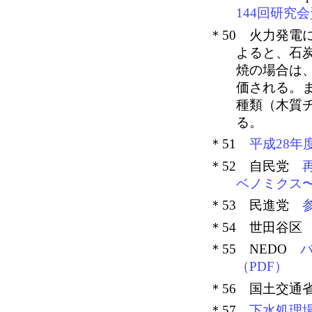
144回研究
＊50 火力発電
よると、石
焼の場合は
価される。
種類（木質
る。
＊51
平成28年
＊52 自民党
ベノミクス
＊53 民進党
＊54 世田谷
＊55 NEDO
（PDF）
＊56 国土交
＊57
下水処理