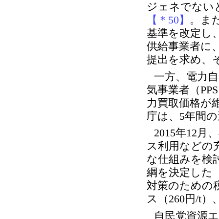
ジェネでない
【＊50】
。ま
基準を改定し、
供給事業者に
提出を求め、
一方、電力
気事業者（P
力買取価格が
庁は、5年間
2015年1
ス利用などの
な仕組みを検討
綱を決定した
対策のための税
ス（260円/t
自民党資源エ