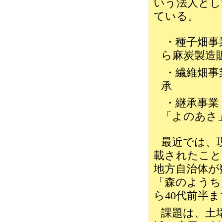
いう法人とし
ている。
・種子畑事業
ら麻炭製造
・繊維畑事
承
・継承事業
「よのあさ
最近では、
載されたこと
地方自治体が
「森のようち
ら40代前半
課題は、土